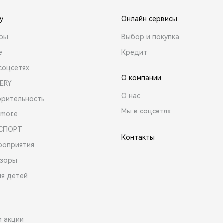
y
Онлайн сервисы
ары
Выбор и покупка
е
Кредит
соцсетях
О компании
ERY
О нас
орительность
Мы в соцсетях
emote
 СПОРТ
Контакты
роприятия
зоры
ля детей
и акции