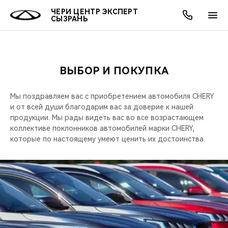
ЧЕРИ ЦЕНТР ЭКСПЕРТ
СЫЗРАНЬ
ВЫБОР И ПОКУПКА
ОНЛАЙН СЕРВИСЫ
ПОКУПАТЕЛЯМ
ВЛАДЕЛЬЦАМ
О КОМПАНИИ
МИР CHERY
МОДЕЛИ
АКЦИИ
Мы поздравляем вас с приобретением автомобиля CHERY
ВЫБОР И ПОКУПКА
СЕРВИС
АКСЕССУАРЫ
ВЫГОДЫ И АКЦИИ
ВЫБОР И ПОКУПКА
О НАС
ВСЕ МОДЕЛИ
и от всей души благодарим вас за доверие к нашей
продукции. Мы рады видеть вас во все возрастающем
КРЕДИТ И СТРАХОВАНИЕ
ЗАПЧАСТИ И АКСЕССУАРЫ
О БРЕНДЕ
КРЕДИТ
МЫ В СОЦСЕТЯХ
коллективе поклонников автомобилей марки CHERY,
КРОССОВЕРЫ
которые по настоящему умеют ценить их достоинства.
ПОДДЕРЖКА
CHERY В СОЦСЕТЯХ
СЕДАНЫ
CHERY CONNECT
ЛЮДИ CHERY
НОВИНКИ
БЛАГОТВОРИТЕЛЬНОСТЬ