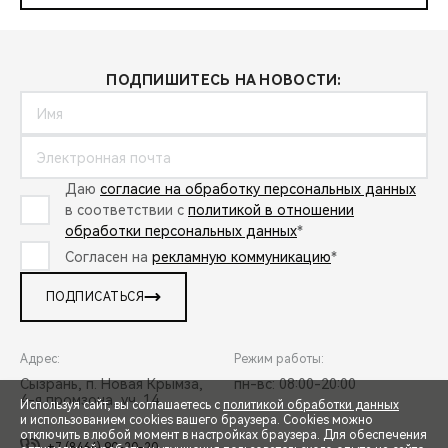
ПОДПИШИТЕСЬ НА НОВОСТИ:
Даю
согласие на обработку персональных данных
в соответствии с
политикой в отношении
обработки персональных данных
*
Согласен на
рекламную коммуникацию
*
ПОДПИСАТЬСЯ
Адрес:
Режим работы:
Сызрань, п. Новая Крымза,
пн-вс: 08:00-20:00
4-я промзона, уч. 14
Используя сайт, вы соглашаетесь с
политикой обработки данных
и использованием cookies вашего браузера. Cookies можно
отключить в любой момент в настройках браузера. Для обеспечения
+7 (8464) 90-20-20