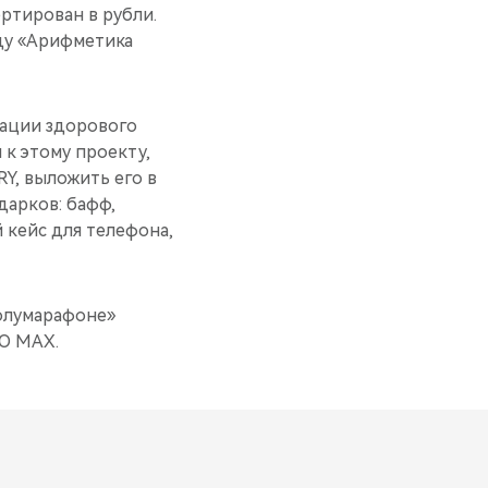
ртирован в рубли.
ду «Арифметика
зации здорового
 к этому проекту,
Y, выложить его в
дарков: бафф,
 кейс для телефона,
полумарафоне»
O MAX.