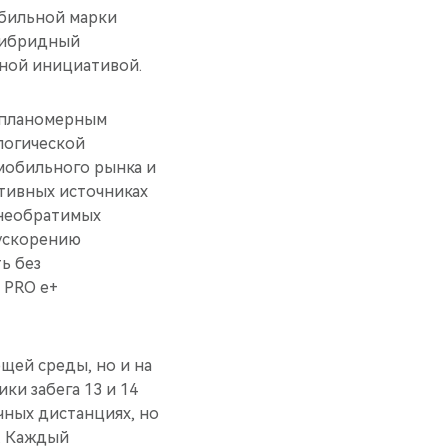
обильной марки
гибридный
ьной инициативой.
 планомерным
логической
мобильного рынка и
тивных источниках
 необратимых
 ускорению
ь без
 PRO e+
щей среды, но и на
ки забега 13 и 14
чных дистанциях, но
. Каждый