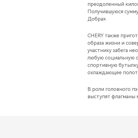
преодоленный килом
Получившуюся сумму
Добра».
CHERY также пригот
образа жизни и сове
участнику забега не
любую социальную с
спортивную бутылку 
охлаждающее полоте
В роли головного п
выступят флагманы 