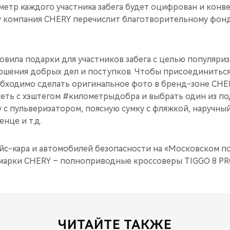
етр каждого участника забега будет оцифрован и конве
 компания CHERY перечислит благотворительному фон
овила подарки для участников забега с целью популяри
ршения добрых дел и поступков. Чтобы присоединиться
обходимо сделать оригинальное фото в бренд-зоне CHER
еть с хэштегом #километрыдобра и выбрать один из по
с пульверизатором, поясную сумку с фляжкой, наручный
нце и т.д.
эйс-кара и автомобилей безопасности на «Московском 
марки CHERY – полноприводные кроссоверы TIGGO 8 PR
ЧИТАЙТЕ ТАКЖЕ