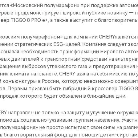
тоится «Московский полумарафон» при поддержке автом
ервые продемонстрирует широкой публике новинку — 
вер TIGGO 8 PRO e+, а также выступит с благотворител
ковским полумарафоном» для компании CHERYявляется
ении стратегических ESG-целей. Компания следует эко
осознавая необходимость трансформации мирового авто
овых двигателей к транспортным средствам на альтерна
кращения выбросов углекислого газа и предотвращения
ия климата на планете. CHERY взяла на себя миссию по
 конъюнктуры в России, которую невозможно совершит
в. Первым призван быть гибридный кроссовер TIGGO 8
продаж которого будет объявлен в ближайшие дни.
RY направлен не только на защиту и улучшение окружаю
омощь социально-уязвивым группам населения. Участни
 полумарафоне» не просто испытают свои силы на разли
д в благотворительный фонд для помощи детям-сиротам