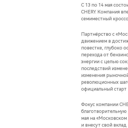
С 13 по 14 мая сос
CHERY. Компания вп
семиместный кроссо
Партнёрство с «Мос
движением в достиж
повестке, глубоко 
перехода от бензин
энергии с целью со
последствий изменен
изменения рыночной
революционных шаго
официальный старт 
Фокус компании CHE
благотворительную п
мая на «Московском
и внесут свой вкла