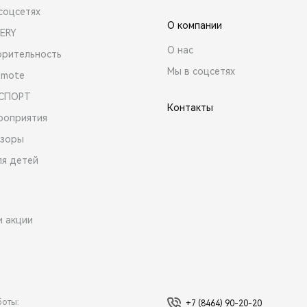
соцсетях
О компании
ERY
О нас
орительность
Мы в соцсетях
emote
 СПОРТ
Контакты
роприятия
зоры
ля детей
и акции
боты:
+7 (8464) 90-20-20